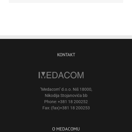
KONTAKT
"Medacom" d.o.o. Niš 18000,
Nikodija Stojanovića bb
Phone: +381 18 200252
Fax: (fax)+381 18 200253
O MEDACOMU