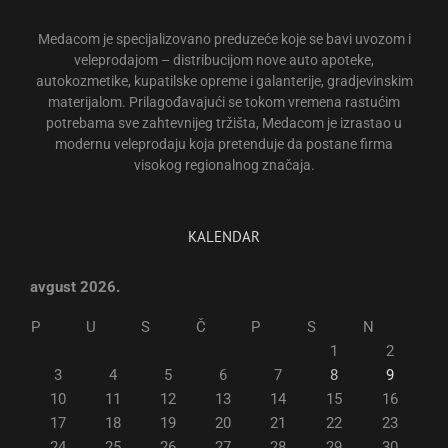
Medacom je specijalizovano preduzeće koje se bavi uvozom i
veleprodajom – distribucijom nove auto apoteke,
autokozmetike, kupatilske opreme i galanterije, gradjevinskim
materijalom. Prilagođavajući se tokom vremena rastućim
potrebama sve zahtevnijeg tržišta, Medacom je izrastao u
modernu veleprodaju koja pretenduje da postane firma
visokog regionalnog značaja.
KALENDAR
avgust 2026.
P
U
S
Č
P
S
N
1
2
3
4
5
6
7
8
9
10
11
12
13
14
15
16
17
18
19
20
21
22
23
24
25
26
27
28
29
30