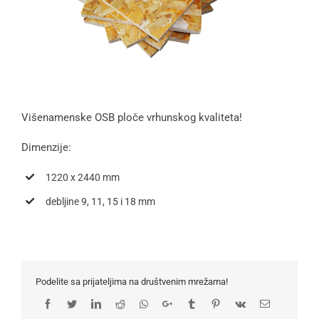
Višenamenske OSB ploče vrhunskog kvaliteta!
Dimenzije:
1220 x 2440 mm
debljine 9, 11, 15 i 18 mm
Podelite sa prijateljima na društvenim mrežama!