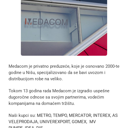
Medacom je privatno preduzeće, koje je osnovano 2000-te
godine u Nišu, specijalizovano da se bavi uvozom i
distribucijom robe na veliko.
Tokom 13 godina rada Medacom je izgradio uspešne
dugoročne odnose sa svojim partnerima, vodećim
kompanijama na domaćem tržištu.
Naši kupci su:
METRO
,
TEMPO
,
MERCATOR
,
INTEREX
,
AS
VELEPRODAJA
,
UNIVEREXPORT
,
GOMEX
,
MV
PUMPE
,
IDEA
,
DIS
…