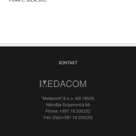
KONTAKT
"Medacom" d.o.o. Niš 18000,
Nikodija Stojanovića bb
Phone: +381 18 200252
Fax: (fax)+381 18 200253