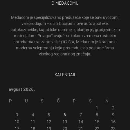
O MEDACOMU
Medacom je specijalizovano preduzeće koje se bavi uvozom i
veleprodajom – distribucijom nove auto apoteke,
autokozmetike, kupatilske opreme i galanterije, gradjevinskim
materijalom. Prilagođavajući se tokom vremena rastućim
potrebama sve zahtevnijeg tržišta, Medacom je izrastao u
modernu veleprodaju koja pretenduje da postane firma
visokog regionalnog značaja.
KALENDAR
avgust 2026.
P
U
S
Č
P
S
N
1
2
3
4
5
6
7
8
9
10
11
12
13
14
15
16
17
18
19
20
21
22
23