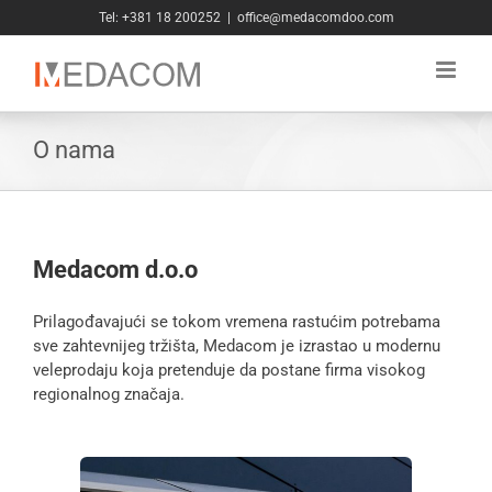
Skip
Tel: +381 18 200252
|
office@medacomdoo.com
to
content
O nama
Medacom d.o.o
Prilagođavajući se tokom vremena rastućim potrebama
sve zahtevnijeg tržišta, Medacom je izrastao u modernu
veleprodaju koja pretenduje da postane firma visokog
regionalnog značaja.